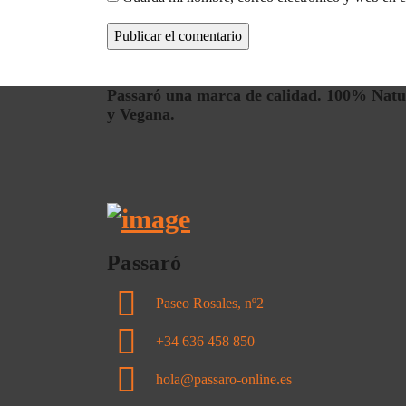
Passaró una marca de calidad. 100% Natu
y Vegana.
Passaró
Paseo Rosales, nº2
+34 636 458 850
hola@passaro-online.es