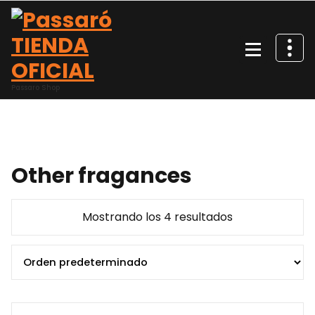
Saltar
al
contenido
Passaro Shop
Other fragances
Mostrando los 4 resultados