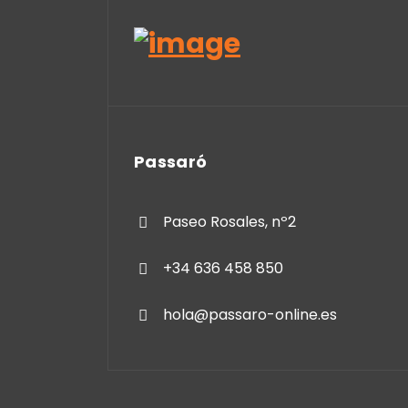
Passaró
Paseo Rosales, nº2
+34 636 458 850
hola@passaro-online.es