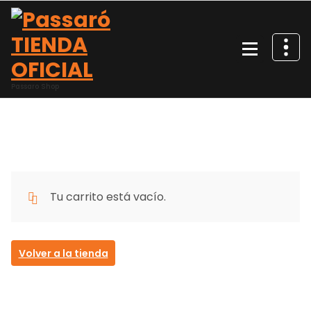
Saltar
al
contenido
Passaro Shop
Tu carrito está vacío.
Volver a la tienda